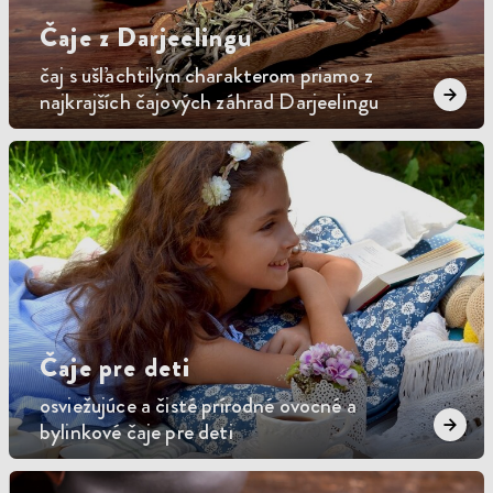
Čaje z Darjeelingu
čaj s ušľachtilým charakterom priamo z
najkrajších čajových záhrad Darjeelingu
Čaje pre deti
osviežujúce a čisté prírodné ovocné a
bylinkové čaje pre deti