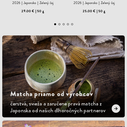
2026
Japonsko
Zelený čaj
2026
Japonsko
Zelený čaj
29.00 €
50 g
25.00 €
50 g
Matcha priamo od výrobcov
čerstvá, svieža a zaručene pravá matcha z
Japonska od našich dlhoročných partnerov