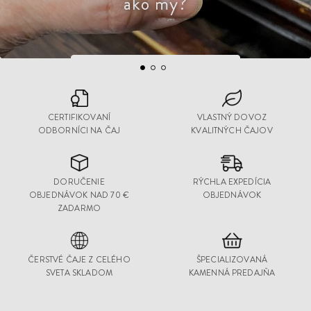
ako my?
VYBERTE SI ZO ZBEROV 2026
CERTIFIKOVANÍ
VLASTNÝ DOVOZ
ODBORNÍCI NA ČAJ
KVALITNÝCH ČAJOV
DORUČENIE
RÝCHLA EXPEDÍCIA
OBJEDNÁVOK NAD 70 €
OBJEDNÁVOK
ZADARMO
ČERSTVÉ ČAJE Z CELÉHO
ŠPECIALIZOVANÁ
SVETA SKLADOM
KAMENNÁ PREDAJŇA