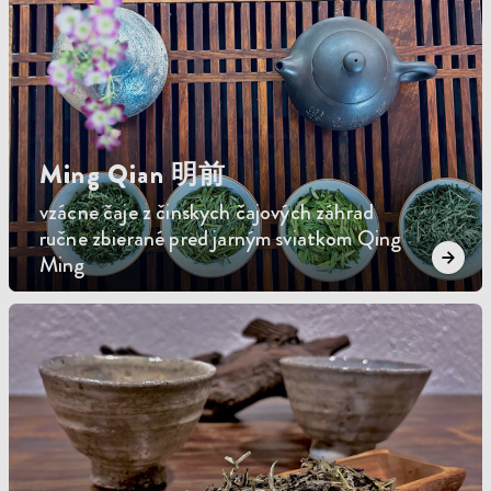
Ming Qian 明前
vzácne čaje z činskych čajových záhrad
ručne zbierané pred jarným sviatkom Qing
Ming