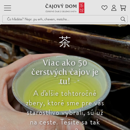
Čajový
Dom
茶
Viac ako 50
čerstvých čajov je
tu!
A ďalšie tohtoročné
zbery, ktoré sme pre vás
starostlivo vybrali, sú už
na ceste. Tešíte sa tak