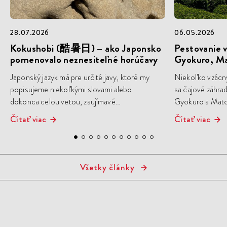
28.07.2026
06.05.2026
Kokushobi (酷暑日) – ako Japonsko
Pestovanie v
pomenovalo neznesiteľné horúčavy
Gyokuro, M
Japonský jazyk má pre určité javy, ktoré my
Niekoľko vzácn
popisujeme niekoľkými slovami alebo
sa čajové záhra
dokonca celou vetou, zaujímavé
Gyokuro a Matc
jednoslovné pomenovania. A
priameho slnečné
Čítať viac
Čítať viac
samozrejme...
Všetky články