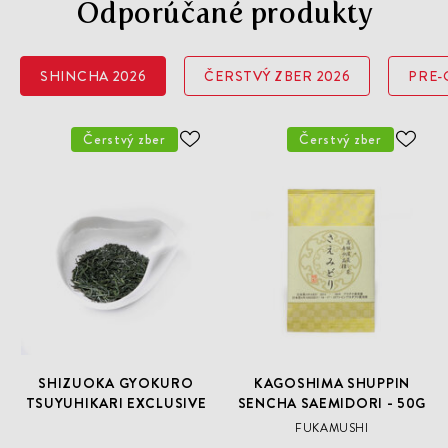
Odporúčané produkty
SHINCHA 2026
ČERSTVÝ ZBER 2026
PRE-
Čerstvý zber
Čerstvý zber
ODOBER
ODO
DO
DO
ZOZNAMU
ZOZN
ŽELANÍ
ŽELA
SHIZUOKA GYOKURO
KAGOSHIMA SHUPPIN
TSUYUHIKARI EXCLUSIVE
SENCHA SAEMIDORI - 50G
FUKAMUSHI