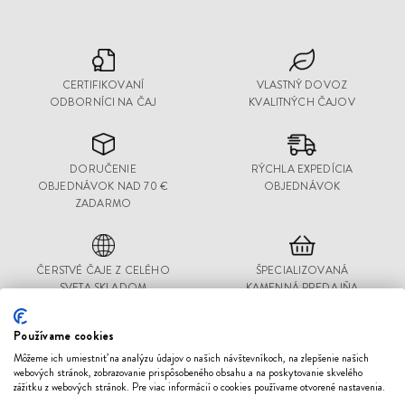
CERTIFIKOVANÍ
VLASTNÝ DOVOZ
ODBORNÍCI NA ČAJ
KVALITNÝCH ČAJOV
DORUČENIE
RÝCHLA EXPEDÍCIA
OBJEDNÁVOK NAD 70 €
OBJEDNÁVOK
ZADARMO
ČERSTVÉ ČAJE Z CELÉHO
ŠPECIALIZOVANÁ
SVETA SKLADOM
KAMENNÁ PREDAJŇA
Používame cookies
Môžeme ich umiestniť na analýzu údajov o našich návštevníkoch, na zlepšenie našich
Čajový
webových stránok, zobrazovanie prispôsobeného obsahu a na poskytovanie skvelého
zážitku z webových stránok. Pre viac informácií o cookies používame otvorené nastavenia.
Dom