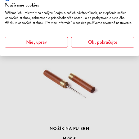
NEREZOVÉ SITKO - KLIEŠTE
Používame cookies
PRIEMER 6,5 CM
Môžeme ich umiestniť na analýzu údajov o našich návštevníkoch, na zlepšenie našich
webových stránok, zobrazovanie prispôsobeného obsahu a na poskytovanie skvelého
EU
Príslušenstvo
Nerez
zážitku z webových stránok. Pre viac informácií o cookies používame otvorené nastavenia.
4.20 €
Nie, uprav
Ok, pokračujte
ODOBER
DO
ZOZNAMU
ŽELANÍ
NOŽÍK NA PU ERH
14.00 €