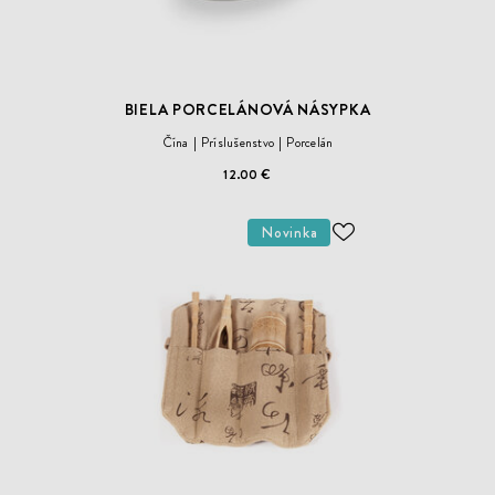
BIELA PORCELÁNOVÁ NÁSYPKA
Čína
Príslušenstvo
Porcelán
12.00 €
Novinka
ODOBER
DO
ZOZNAMU
ŽELANÍ