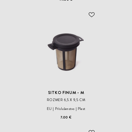
ODOBER
DO
ZOZNAMU
ŽELANÍ
SITKO FINUM - M
ROZMER 6,5 X 9,5 CM
EU
Príslušenstvo
Plast
7.00 €