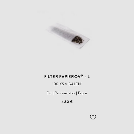
DO
ZOZNAMU
ŽELANÍ
FILTER PAPIEROVÝ - L
100 KS V BALENÍ
EU
Príslušenstvo
Papier
4.50 €
ODOBER
DO
ZOZNAMU