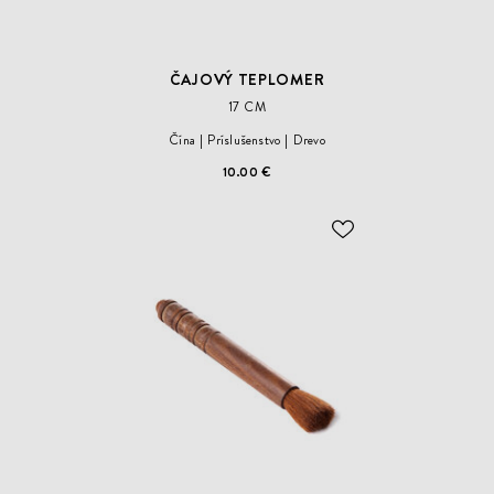
ČAJOVÝ TEPLOMER
17 CM
Čína
Príslušenstvo
Drevo
10.00 €
ODOBER
DO
ZOZNAMU
ŽELANÍ