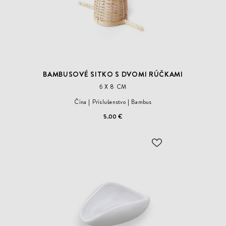
BAMBUSOVÉ SITKO S DVOMI RÚČKAMI
6 X 8 CM
Čína
Príslušenstvo
Bambus
5.00 €
ODOBER
DO
ZOZNAMU
ŽELANÍ