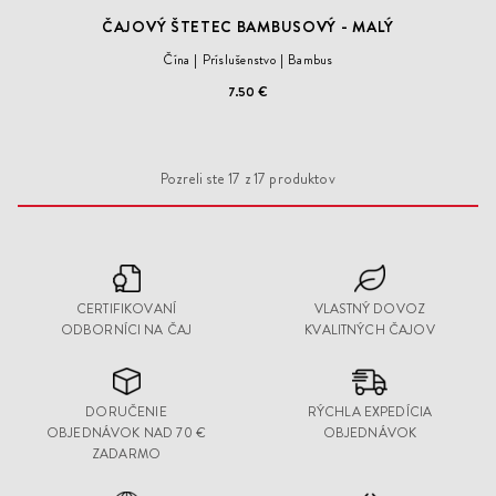
ČAJOVÝ ŠTETEC BAMBUSOVÝ - MALÝ
Čína
Príslušenstvo
Bambus
7.50 €
Pozreli ste
17
z
17
produktov
CERTIFIKOVANÍ
VLASTNÝ DOVOZ
ODBORNÍCI NA ČAJ
KVALITNÝCH ČAJOV
DORUČENIE
RÝCHLA EXPEDÍCIA
OBJEDNÁVOK NAD 70 €
OBJEDNÁVOK
ZADARMO