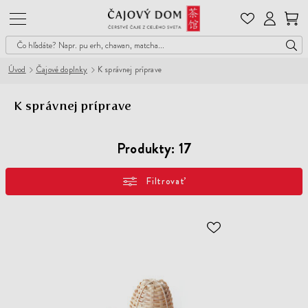
Čajový
Dom
Úvod
Čajové doplnky
K správnej príprave
K správnej príprave
Produkty:
17
Filtrovať
ODOBER
DO
ZOZNAMU
ŽELANÍ