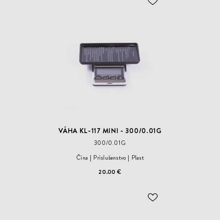
ODOBER
DO
ZOZNAMU
ŽELANÍ
VÁHA KL-117 MINI - 300/0.01G
300/0.01G
Čína
Príslušenstvo
Plast
20.00 €
ODOBER
DO
ZOZNAMU