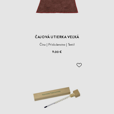
ČAJOVÁ UTIERKA VEĽKÁ
Čína
Príslušenstvo
Textil
9.00 €
ODOBER
DO
ZOZNAMU
ŽELANÍ