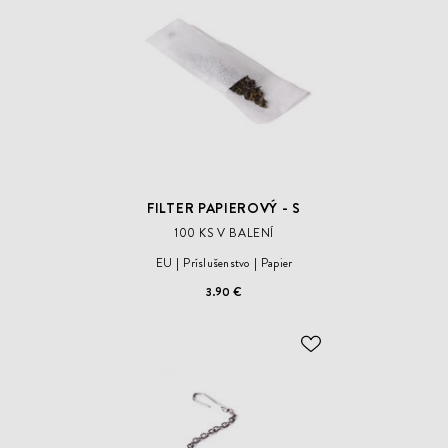
ŽELANÍ
FILTER PAPIEROVÝ - S
100 KS V BALENÍ
EU
Príslušenstvo
Papier
3.90 €
ODOBER
DO
ZOZNAMU
ŽELANÍ