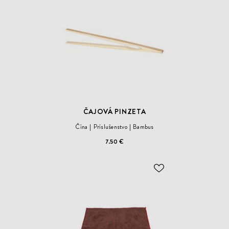
ŽELANÍ
ČAJOVÁ PINZETA
Čína
Príslušenstvo
Bambus
7.50 €
ODOBER
DO
ZOZNAMU
ŽELANÍ