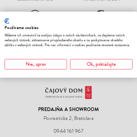
DORUČENIE
RÝCHLA EXPEDÍCIA
Používame cookies
OBJEDNÁVOK NAD 70 €
OBJEDNÁVOK
ZADARMO
Môžeme ich umiestniť na analýzu údajov o našich návštevníkoch, na zlepšenie našich
webových stránok, zobrazovanie prispôsobeného obsahu a na poskytovanie skvelého
zážitku z webových stránok. Pre viac informácií o cookies používame otvorené nastavenia.
ČERSTVÉ ČAJE Z CELÉHO
ŠPECIALIZOVANÁ
SVETA SKLADOM
KAMENNÁ PREDAJŇA
Nie, uprav
Ok, pokračujte
Čajový
Dom
PREDAJŇA A SHOWROOM
Povraznícka 2, Bratislava
0944 161 967