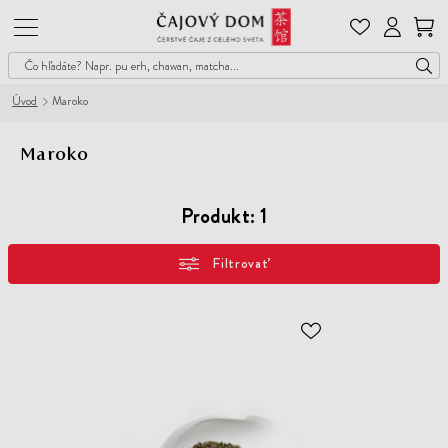
Čajový
Dom
Úvod
Maroko
Maroko
Produkt:
1
Filtrovať
ODOBER
DO
ZOZNAMU
ŽELANÍ