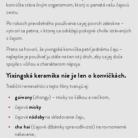
konvička stáva živým organizmom, ktorý si pamätá vašu čajovú
cestu.
Po rokoch pravidelného používania sa jej povrch zaleskne –
vytvorí sa patina, v ktorej sa odrážajú pokojné chvíle strávených
s čajom.
Preto sa hovorí, že yixingská konvička patrí jednému čaju –
najlepšie je používať ju stále na ten istý druh, aby sa jej duša
spojila s vôňou a charakterom nápoja.
Yixingská keramika nie je len o konvičkách.
Tradiční remeselníci z tejto hliny tvarujú aj:
gaiwany
(zhongy) – misky so šálkou a viečkom,
čajové
misky
čajové
nádoby
na skladovanie čaju,
cha hai
(čajové džbániky spravodlivosti) na rovnomerné
nalievanie,