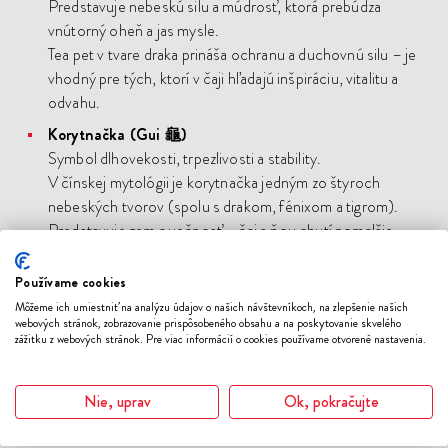
Predstavuje nebeskú silu a múdrosť, ktorá prebúdza
vnútorný oheň a jas mysle.
Tea pet v tvare draka prináša ochranu a duchovnú silu – je
vhodný pre tých, ktorí v čaji hľadajú inšpiráciu, vitalitu a
odvahu.
Korytnačka (Gui 龜)
Symbol dlhovekosti, trpezlivosti a stability.
V čínskej mytológii je korytnačka jedným zo štyroch
nebeských tvorov (spolu s drakom, fénixom a tigrom).
Predstavuje zem a večnosť – čaj s ňou chutí pomalšie,
pokojnejšie, s rozvahou.
Používame cookies
Long Gui (龍龜) – drakokorytnačka
Môžeme ich umiestniť na analýzu údajov o našich návštevníkoch, na zlepšenie našich
Spája silu draka a múdrosť korytnačky – symbol šťastia,
webových stránok, zobrazovanie prispôsobeného obsahu a na poskytovanie skvelého
dlhovekosti a úspechu.
zážitku z webových stránok. Pre viac informácií o cookies používame otvorené nastavenia.
Prináša harmóniu medzi pohybom a stabilitou, medzi
nebom a zemou.
Nie, uprav
Ok, pokračujte
Často sa umiestňuje v blízkosti čajovej konvičky ako
ochranca čajového priestoru.