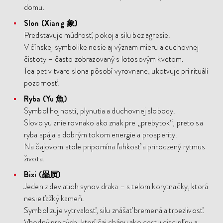
domu.
Slon (Xiang 象)
Predstavuje múdrosť, pokoj a silu bez agresie.
V čínskej symbolike nesie aj význam mieru a duchovnej
čistoty – často zobrazovaný s lotosovým kvetom.
Tea pet v tvare slona pôsobí vyrovnane, ukotvuje pri rituáli
pozornosť.
Ryba (Yu 魚)
Symbol hojnosti, plynutia a duchovnej slobody.
Slovo yu znie rovnako ako znak pre „prebytok“, preto sa
ryba spája s dobrým tokom energie a prosperity.
Na čajovom stole pripomína ľahkosť a prirodzený rytmus
života.
Bixi (赑屃)
Jeden z deviatich synov draka – s telom korytnačky, ktorá
nesie ťažký kameň.
Symbolizuje vytrvalosť, silu znášať bremená a trpezlivosť.
Vhodný pre tých, ktorí čaj chápu ako cestu disciplíny a