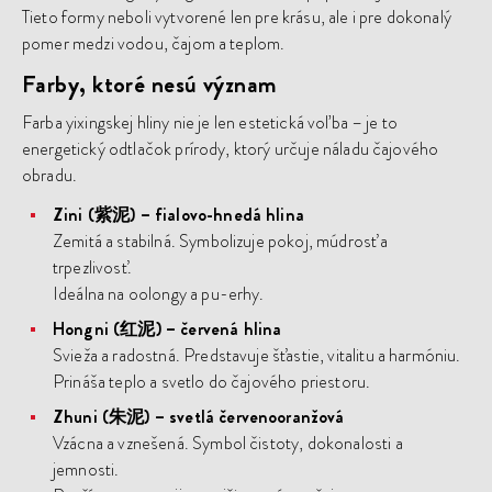
Tieto formy neboli vytvorené len pre krásu, ale i pre dokonalý
pomer medzi vodou, čajom a teplom.
Farby, ktoré nesú význam
Farba yixingskej hliny nie je len estetická voľba – je to
energetický odtlačok prírody, ktorý určuje náladu čajového
obradu.
Zini (紫泥) – fialovo-hnedá hlina
Zemitá a stabilná. Symbolizuje pokoj, múdrosť a
trpezlivosť.
Ideálna na oolongy a pu-erhy.
Hongni (红泥) – červená hlina
Svieža a radostná. Predstavuje šťastie, vitalitu a harmóniu.
Prináša teplo a svetlo do čajového priestoru.
Zhuni (朱泥) – svetlá červenooranžová
Vzácna a vznešená. Symbol čistoty, dokonalosti a
jemnosti.