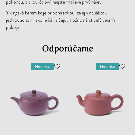
pokorou, s akou čajový majster nalieva prvý nálev.
Yixingská keramika je pripomienkou, že aj v rituáli tak
jednoduchom, ako je šálka čaju, možno nájsť celý vesmír
pokoja.
Odporúčame
Novinka
Novinka
ODOBER
ODO
DO
DO
ZOZNAMU
ZOZN
ŽELANÍ
ŽELA