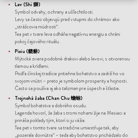
Lev (Shi 獅)
Symbol odvahy, ochrany a ušľachtilosti.
Levy sa často objavujú pred vstupmi do chrámov ako
„strážcovia múdrosti“.
Tea pet v tvare leva odháňa negatívnu energiu a chráni
pokoj čajového rituálu.
Pixiu (貔貅)
Mýtické zviera podobné drakovi alebo levovi, s otvorenou
tlamou a krídlami.
Podľa čínskej tradície pritiahne bohatstvo a zadrží ho vo
svojom vnútri – preto je symbolom prosperity a hojnosti.
Často sa používa aj ako talizman pre úspech a šťastie.
Trojnohá žaba (Chan Chu 蟾蜍)
Symbol bohatstva a dobrého osudu.
Legenda hovorí, že žaba s tromi nohami žije na Mesiaci a
prináša poklady tým, ktorí si ju vážia.
Tea pet v tomto tvare sa tradične umiestňuje tak, aby
„pozerala dovnútra“ – teda aby bohatstvo prichádzalo do