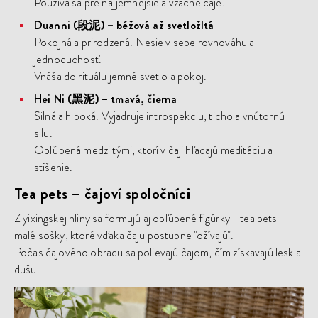
Používa sa pre najjemnejšie a vzácne čaje.
Duanni (段泥) – béžová až svetložltá
Pokojná a prirodzená. Nesie v sebe rovnováhu a
jednoduchosť.
Vnáša do rituálu jemné svetlo a pokoj.
Hei Ni (黑泥) – tmavá, čierna
Silná a hlboká. Vyjadruje introspekciu, ticho a vnútornú
silu.
Obľúbená medzi tými, ktorí v čaji hľadajú meditáciu a
stíšenie.
Tea pets – čajoví spoločníci
Z yixingskej hliny sa formujú aj obľúbené figúrky - tea pets –
malé sošky, ktoré vďaka čaju postupne "ožívajú".
Počas čajového obradu sa polievajú čajom, čím získavajú lesk a
dušu.