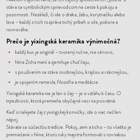
stáva sa symbolickým sprievodcom na ceste k pokoju a
pozornosti. Nezáleží, či ide o draka, žabu, korytnačku alebo
leva – každý z nich rozpráva tichý príbeh o sile, pokore a
rovnováhe.
Prečo je yixingská keramika výnimočná?
každý kus je originál – tvorený ručne, nie sériovo,
hlina Zisha mení a zjemňuje chuť čaju,
s používaním sa stáva osobnejšou, krajšou a vzácnejšou,
je spojením remesla, filozofie a meditácie.
Yixingská keramika nie je len o čaji – je o vzťahu k času. O
trpezlivosti, ktorá premieňa obyčajné veci na posvätné.
Keď si nalejete čaj z yixingskej konvičky, ide o viac než len
nápoj.
Stávate sa súčasťou tradície. Pokoj, zem a ticho – to všetko je
premiešané v hline, ktorú ruky majstra formovali s rovnakou