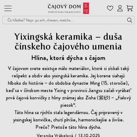
Čajový
Dom
Yixingská keramika – duša
čínskeho čajového umenia
Hlina, ktorá dýcha s čajom
V čajovom svete existuje málo materiálov, ktoré si získali taký
rešpekt a obdiv ako yixingská keramika. Jej korene siahajú
hlboko do histórie – do obdobia dynastie Ming (15. storočie),
keď sa v čínskom meste Yixing v provincii Jiangsu začali vyrábať
prvé čajové konvičky z hliny známej ako Zisha (紫砂) – „fialový
piesok“.
Táto hlina sa rýchlo stala legendárnou. Čaj pripravený v
yixingskej konvičke, chutí plnšie, harmonickejšie a živšie.
Prečo? Pretože táto hlina dýcha.
Veronika Vrábelová
13.10.2025