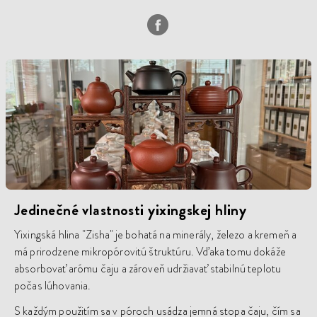
Jedinečné vlastnosti yixingskej hliny
Yixingská hlina "Zisha" je bohatá na minerály, železo a kremeň a
má prirodzene mikropórovitú štruktúru. Vďaka tomu dokáže
absorbovať arómu čaju a zároveň udržiavať stabilnú teplotu
počas lúhovania.
S každým použitím sa v póroch usádza jemná stopa čaju, čím sa