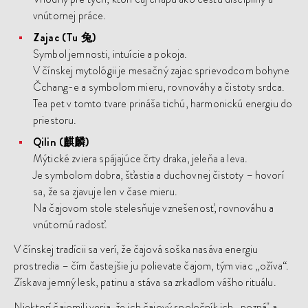
vnútornej práce.
Zajac (Tu 兔)
Symbol jemnosti, intuície a pokoja.
V čínskej mytológii je mesačný zajac sprievodcom bohyne
Čchang-e a symbolom mieru, rovnováhy a čistoty srdca.
Tea pet v tomto tvare prináša tichú, harmonickú energiu do
priestoru.
Qilin (麒麟)
Mýtické zviera spájajúce črty draka, jeleňa a leva.
Je symbolom dobra, šťastia a duchovnej čistoty – hovorí
sa, že sa zjavuje len v čase mieru.
Na čajovom stole stelesňuje vznešenosť, rovnováhu a
vnútornú radosť.
V čínskej tradícii sa verí, že čajová soška nasáva energiu
prostredia – čím častejšie ju polievate čajom, tým viac „ožíva“.
Získava jemný lesk, patinu a stáva sa zrkadlom vášho rituálu.
Niektorí čajomili veria, že ich čajový spoločník ich „pozná" a