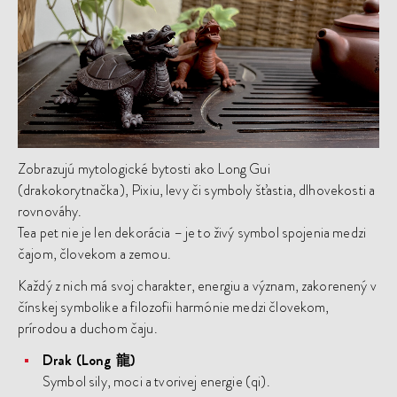
Zobrazujú mytologické bytosti ako Long Gui
(drakokorytnačka), Pixiu, levy či symboly šťastia, dlhovekosti a
rovnováhy.
Tea pet nie je len dekorácia – je to živý symbol spojenia medzi
čajom, človekom a zemou.
Každý z nich má svoj charakter, energiu a význam, zakorenený v
čínskej symbolike a filozofii harmónie medzi človekom,
prírodou a duchom čaju.
Drak (Long 龍)
Symbol sily, moci a tvorivej energie (qi).