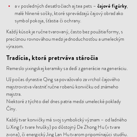
a v posledných desaťročiach aj tea pets –
čajové figúrky
,
malé hlinené sošky, ktoré sprevádzajú čajový obrad ako
symbol pokoja, šťastia či ochrany.
Každý kúsok je ručne tvarovaný, často bez použitia formy, s
precíznou rovnováhou medzi jednoduchosťou a umeleckým
výrazom.
Tradícia, ktorá pretrváva stáročia
Remeslo yixingskej keramiky sa dedí z generácie na generáciu.
Už počas dynastie Qing sa považovalo za vrchol čajového
majstrovstva vlastniť ručne robenú konvičku od známeho
majstra.
Niektoré z týchto diel dnes patria medzi umelecké poklady
Číny.
Každý tvar konvičky má svoj symbolický význam – od ladného
Li Xing (v tvare hrušky) po dôstojný De Zhong Hu (
v tvare
zvona)
, či energický Jing Lan Hu tvarom pripomínajúci studňu.