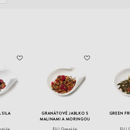
ODOBER
ODOBER
DO
DO
ZOZNAMU
ZOZNAMU
ŽELANÍ
ŽELANÍ
 SILA
GRANÁTOVÉ JABLKO S
GREEN FR
MALINAMI A MORINGOU
cný čaj
EU
Ovocný čaj
EU
O