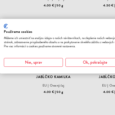
4.00 €
50 g
4.50 €
ODOBER
Používame cookies
DO
Môžeme ich umiestniť na analýzu údajov o našich návštevníkoch, na zlepšenie našich webový
ZOZNAMU
stránok, zobrazovanie prispôsobeného obsahu a na poskytovanie skvelého zážitku z webových 
ŽELANÍ
Pre viac informácií o cookies používame otvorené nastavenia.
Nie, uprav
Ok, pokračujte
JABĹČKO KAMILKA
JABĹČK
EU
Ovocný čaj
EU
Ovo
4.00 €
50 g
4.00 €