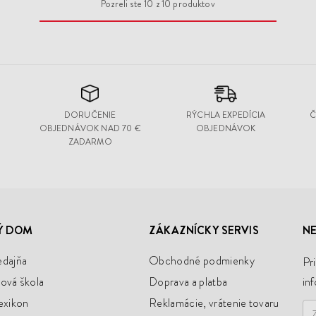
Pozreli ste
10
z
10
produktov
DORUČENIE
RÝCHLA EXPEDÍCIA
Č
OBJEDNÁVOK NAD 70 €
OBJEDNÁVOK
ZADARMO
Ý DOM
ZÁKAZNÍCKY SERVIS
NE
edajňa
Obchodné podmienky
Pr
ová škola
Doprava a platba
in
exikon
Reklamácie, vrátenie tovaru