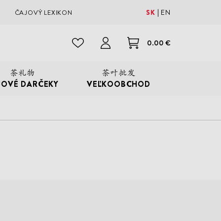
SK
EN
ČAJOVÝ LEXIKON
0.00 €
JOVÉ DARČEKY
VEĽKOOBCHOD