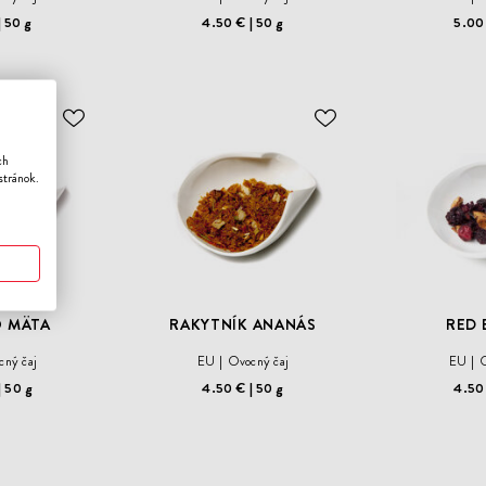
50 g
4.50 €
50 g
5.00
ODOBER
ODOBER
DO
DO
ch
ZOZNAMU
ZOZNAMU
stránok.
ŽELANÍ
ŽELANÍ
O MÄTA
RAKYTNÍK ANANÁS
RED 
cný čaj
EU
Ovocný čaj
EU
O
50 g
4.50 €
50 g
4.50