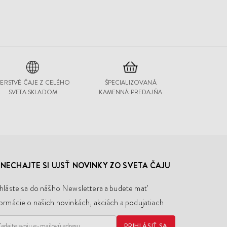
ERSTVÉ ČAJE Z CELÉHO
ŠPECIALIZOVANÁ
SVETA SKLADOM
KAMENNÁ PREDAJŇA
NECHAJTE SI UJSŤ NOVINKY ZO SVETA ČAJU
ihláste sa do nášho Newslettera a budete mať
formácie o našich novinkách, akciách a podujatiach
PRIHLÁSIŤ SA