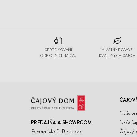
CERTIFIKOVANÍ
VLASTNÝ DOVOZ
ODBORNÍCI NA ČAJ
KVALITNÝCH ČAJOV
Čajový
ČAJOV
Dom
Naša pr
Naša čaj
PREDAJŇA A SHOWROOM
Povraznícka 2, Bratislava
Čajový l