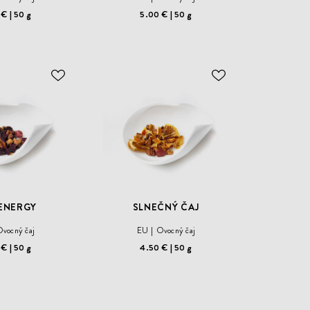
 €
50 g
5.00 €
50 g
ODOBER
ODOBER
DO
DO
ZOZNAMU
ZOZNAMU
ŽELANÍ
ŽELANÍ
ENERGY
SLNEČNÝ ČAJ
vocný čaj
EU
Ovocný čaj
 €
50 g
4.50 €
50 g