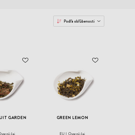
Podľa obľúbenosti
ODOBER
ODOBER
DO
DO
ZOZNAMU
ZOZNAMU
ŽELANÍ
ŽELANÍ
UIT GARDEN
GREEN LEMON
vocný čaj
EU
Ovocný čaj