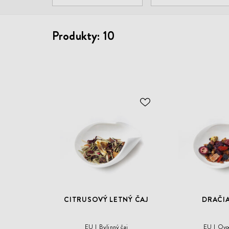
Produkty:
10
ODOBER
DO
ZOZNAMU
ŽELANÍ
CITRUSOVÝ LETNÝ ČAJ
DRAČIA
EU
Bylinný čaj
EU
Ovo