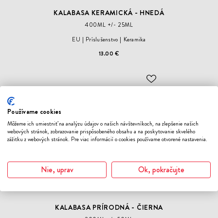
KALABASA KERAMICKÁ - HNEDÁ
400ML +/- 25ML
EU
Príslušenstvo
Keramika
13.00 €
ODOBER
DO
ZOZNAMU
ŽELANÍ
Používame cookies
Môžeme ich umiestniť na analýzu údajov o našich návštevníkoch, na zlepšenie našich
webových stránok, zobrazovanie prispôsobeného obsahu a na poskytovanie skvelého
zážitku z webových stránok. Pre viac informácií o cookies používame otvorené nastavenia.
Nie, uprav
Ok, pokračujte
KALABASA PRÍRODNÁ - ČIERNA