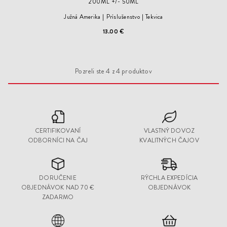
200ML +/- 50ML
Južná Amerika
Príslušenstvo
Tekvica
13.00 €
Pozreli ste
4
z
4
produktov
CERTIFIKOVANÍ
VLASTNÝ DOVOZ
ODBORNÍCI NA ČAJ
KVALITNÝCH ČAJOV
DORUČENIE
RÝCHLA EXPEDÍCIA
OBJEDNÁVOK NAD 70 €
OBJEDNÁVOK
ZADARMO