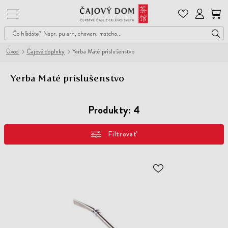
Čajový
Dom
Úvod
Čajové doplnky
Yerba Maté príslušenstvo
Yerba Maté príslušenstvo
Produkty:
4
Filtrovať
ODOBER
DO
ZOZNAMU
ŽELANÍ