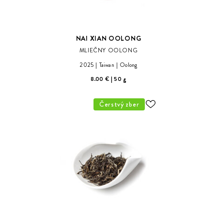
NAI XIAN OOLONG
MLIEČNY OOLONG
2025
Taiwan
Oolong
8.00 €
50 g
Čerstvý zber
ODOBER
DO
ZOZNAMU
ŽELANÍ