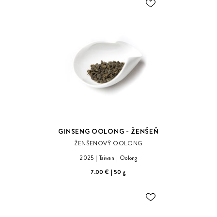
ODOBER
DO
ZOZNAMU
ŽELANÍ
GINSENG OOLONG - ŽENŠEŇ
ŽENŠENOVÝ OOLONG
2025
Taiwan
Oolong
7.00 €
50 g
ODOBER
DO