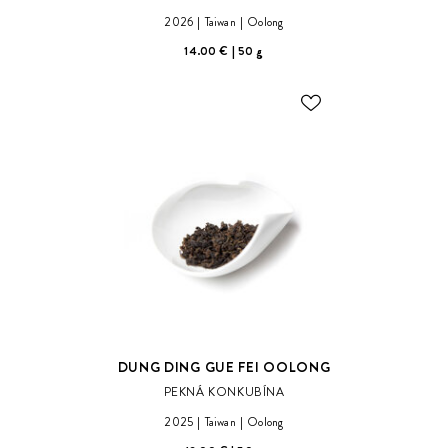
2026
Taiwan
Oolong
14.00 €
50 g
ODOBER
DO
ZOZNAMU
ŽELANÍ
DUNG DING GUE FEI OOLONG
PEKNÁ KONKUBÍNA
2025
Taiwan
Oolong