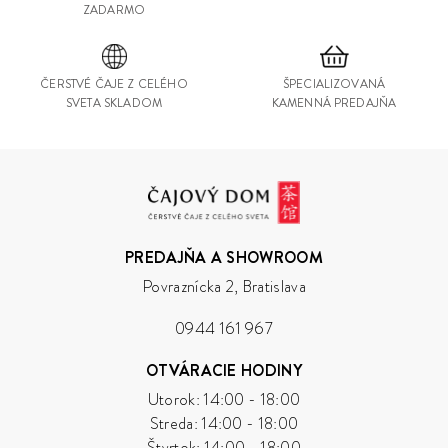
ZADARMO
ČERSTVÉ ČAJE Z CELÉHO
ŠPECIALIZOVANÁ
SVETA SKLADOM
KAMENNÁ PREDAJŇA
Čajový
Dom
PREDAJŇA A SHOWROOM
Povraznícka 2, Bratislava
0944 161 967
OTVÁRACIE HODINY
Utorok: 14:00 - 18:00
Streda: 14:00 - 18:00
Štvrtok: 14:00 - 18:00