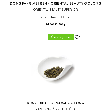
DONG FANG MEI REN - ORIENTAL BEAUTY OOLONG
ORIENTAL BEAUTY SUPERIOR
2025
Taiwan
Oolong
24.00 €
50 g
Čerstvý zber
ODOBER
DO
ZOZNAMU
ŽELANÍ
DUNG DING FORMOSA OOLONG
ZAMRZNUTÝ VRCHOLČEK