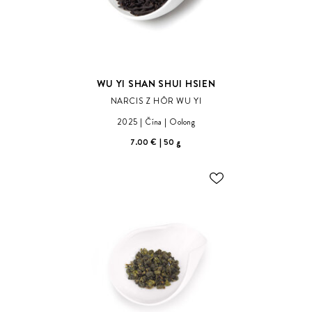
WU YI SHAN SHUI HSIEN
NARCIS Z HÔR WU YI
2025
Čína
Oolong
7.00 €
50 g
ODOBER
DO
ZOZNAMU
ŽELANÍ