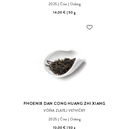
2025
Čína
Oolong
14.00 €
50 g
ODOBER
DO
ZOZNAMU
ŽELANÍ
PHOENIX DAN CONG HUANG ZHI XIANG
VÔŇA ZLATEJ VETVIČKY
2025
Čína
Oolong
10.00 €
50 g