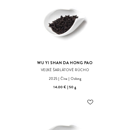
ŽELANÍ
WU YI SHAN DA HONG PAO
VEĽKÉ ŠARLÁTOVÉ RÚCHO
2025
Čína
Oolong
14.00 €
50 g
ODOBER
DO
ZOZNAMU
ŽELANÍ