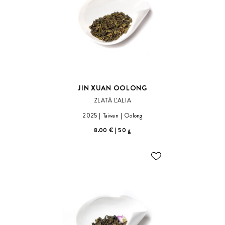
JIN XUAN OOLONG
ZLATÁ ĽALIA
2025
Taiwan
Oolong
8.00 €
50 g
ODOBER
DO
ZOZNAMU
ŽELANÍ