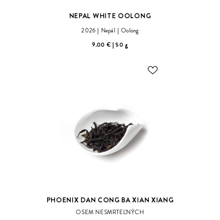
NEPAL WHITE OOLONG
2026
Nepál
Oolong
9.00 €
50 g
ODOBER
DO
ZOZNAMU
ŽELANÍ
PHOENIX DAN CONG BA XIAN XIANG
OSEM NESMRTEĽNÝCH