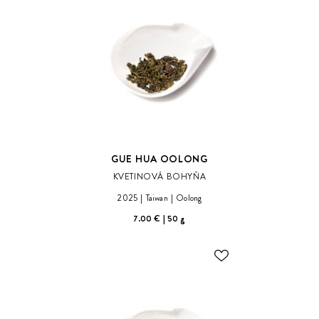
ZOZNAMU
ŽELANÍ
GUE HUA OOLONG
KVETINOVÁ BOHYŇA
2025
Taiwan
Oolong
7.00 €
50 g
ODOBER
DO
ZOZNAMU
ŽELANÍ