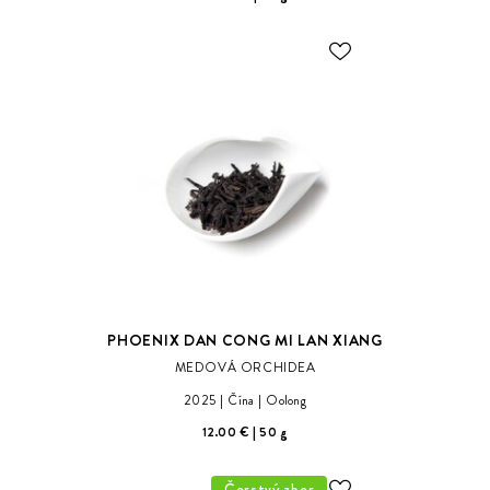
ODOBER
DO
ZOZNAMU
ŽELANÍ
PHOENIX DAN CONG MI LAN XIANG
MEDOVÁ ORCHIDEA
2025
Čína
Oolong
12.00 €
50 g
Čerstvý zber