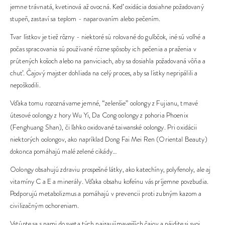
jemne trávnatá, kvetinová až ovocná. Keď oxidácia dosiahne požadovaný
stupeň, zastaví sa teplom - naparovaním alebo pečením.
Tvar lístkov je tiež rôzny - niektoré sú rolované do guľočok, iné sú voľné a
počas spracovania sú používané rôzne spôsoby ich pečenia a praženia v
prútených košoch alebo na panviciach, aby sa dosiahla požadovaná vôňa a
chuť. Čajový majster dohliada na celý proces, aby sa lístky nepripálili a
nepoškodili.
Vďaka tomu rozoznávame jemné, “zelenšie” oolongy z Fujianu, tmavé
útesové oolongy z hory Wu Yi, Da Cong oolongy z pohoria Phoenix
(Fenghuang Shan), či ľahko oxidované taiwanské oolongy. Pri oxidácii
niektorých oolongov, ako napríklad Dong Fai Mei Ren (Oriental Beauty)
dokonca pomáhajú malé zelené cikády…
Oolongy obsahujú zdraviu prospešné látky, ako katechíny, polyfenoly, ale aj
vitamíny C a E a minerály. Vďaka obsahu kofeínu vás príjemne povzbudia.
Podporujú metabolizmus a pomáhajú v prevencii proti zubným kazom a
civilizačným ochoreniam.
Vstúpte sa s nami do sveta tých najzaujímavejších čajov a nájdite si svoj