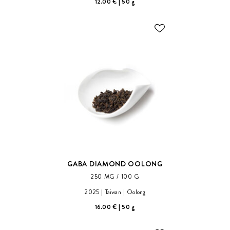
12.00 €
50 g
ODOBER
DO
ZOZNAMU
ŽELANÍ
GABA DIAMOND OOLONG
250 MG / 100 G
2025
Taiwan
Oolong
16.00 €
50 g