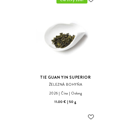
ODOBER
DO
ZOZNAMU
ŽELANÍ
TIE GUAN YIN SUPERIOR
ŽELEZNÁ BOHYŇA
2026
Čína
Oolong
11.00 €
50 g
ODOBER
DO
ZOZNAMU