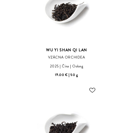
WU YI SHAN QI LAN
VZÁCNA ORCHIDEA
2025
Čína
Oolong
19.00 €
50 g
ODOBER
DO
ZOZNAMU
ŽELANÍ