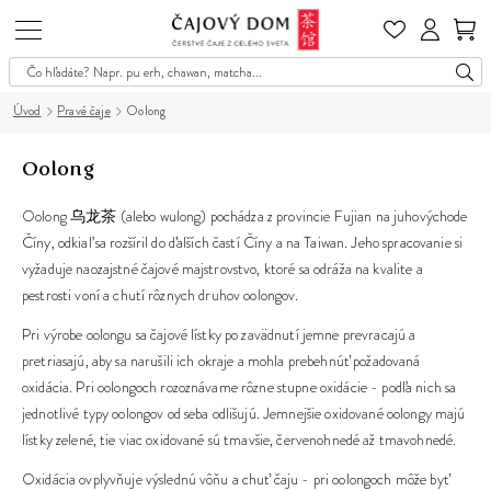
Čajový
Dom
Úvod
Pravé čaje
Oolong
Oolong
Oolong 乌龙茶 (alebo wulong) pochádza z provincie Fujian na juhovýchode
Číny, odkiaľ sa rozšíril do ďalších častí Číny a na Taiwan. Jeho spracovanie si
vyžaduje naozajstné čajové majstrovstvo, ktoré sa odráža na kvalite a
pestrosti voní a chutí rôznych druhov oolongov.
Pri výrobe oolongu sa čajové lístky po zavädnutí jemne prevracajú a
pretriasajú, aby sa narušili ich okraje a mohla prebehnúť požadovaná
oxidácia. Pri oolongoch rozoznávame rôzne stupne oxidácie - podľa nich sa
jednotlivé typy oolongov od seba odlišujú. Jemnejšie oxidované oolongy majú
lístky zelené, tie viac oxidované sú tmavšie, červenohnedé až tmavohnedé.
Oxidácia ovplyvňuje výslednú vôňu a chuť čaju - pri oolongoch môže byť