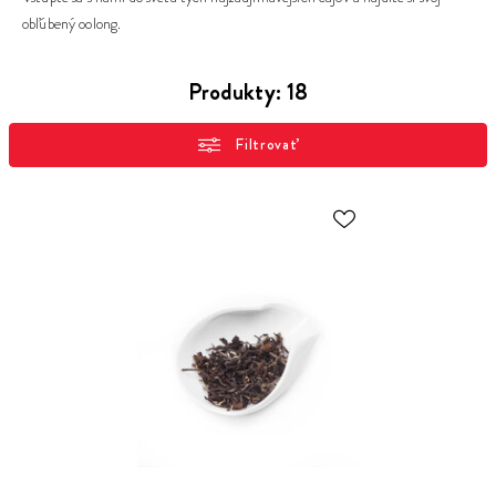
obľúbený oolong.
Produkty:
18
Filtrovať
ODOBER
DO
ZOZNAMU
ŽELANÍ