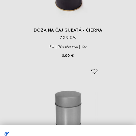
DÓZA NA ČAJ GUĽATÁ - ČIERNA
7 X 9 CM
EU
Príslušenstvo
Kov
3.00 €
ODOBER
DO
ZOZNAMU
ŽELANÍ