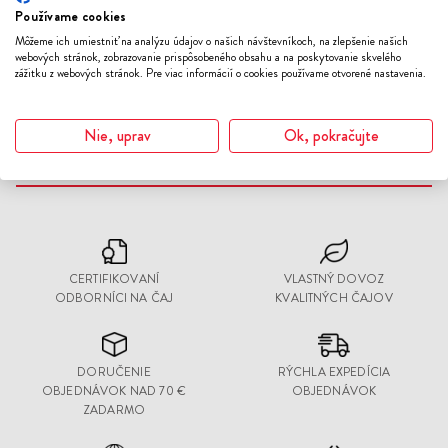
Používame cookies
Môžeme ich umiestniť na analýzu údajov o našich návštevníkoch, na zlepšenie našich
STRIEBORNÁ DÓZA NA MATCHU
webových stránok, zobrazovanie prispôsobeného obsahu a na poskytovanie skvelého
zážitku z webových stránok. Pre viac informácií o cookies používame otvorené nastavenia.
5.00 €
Nie, uprav
Ok, pokračujte
Pozreli ste
3
z
3
produktov
CERTIFIKOVANÍ
VLASTNÝ DOVOZ
ODBORNÍCI NA ČAJ
KVALITNÝCH ČAJOV
DORUČENIE
RÝCHLA EXPEDÍCIA
OBJEDNÁVOK NAD 70 €
OBJEDNÁVOK
ZADARMO