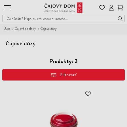
Čajový
Dom
Úvod
Čajové doplnky
Čajové dózy
Čajové dózy
Produkty:
3
Filtrovať
ODOBER
DO
ZOZNAMU
ŽELANÍ