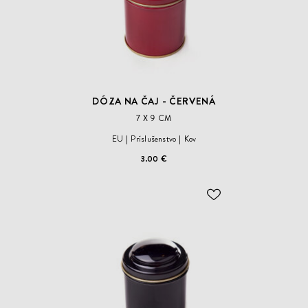
DÓZA NA ČAJ - ČERVENÁ
7 X 9 CM
EU
Príslušenstvo
Kov
3.00 €
ODOBER
DO
ZOZNAMU
ŽELANÍ