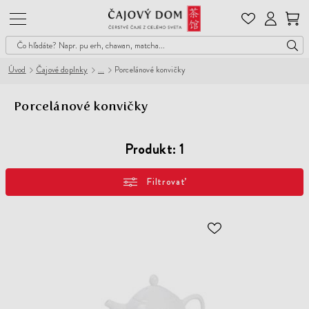
Čajový
Dom
Úvod
Čajové doplnky
Porcelánové konvičky
Porcelánové konvičky
Produkt:
1
Filtrovať
ODOBER
DO
ZOZNAMU
ŽELANÍ