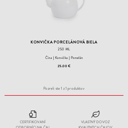
KONVIČKA PORCELÁNOVÁ BIELA
250 ML
Čína
Konvička
Porcelán
25.00 €
Pozreli ste
1
z
1
produktov
CERTIFIKOVANÍ
VLASTNÝ DOVOZ
ODBORNÍCI NA ČAJ
KVALITNÝCH ČAJOV