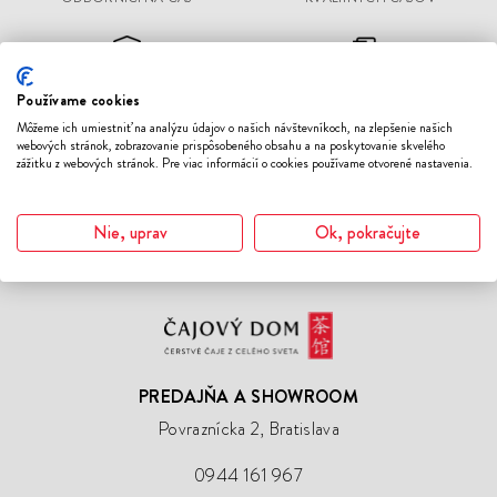
DORUČENIE
RÝCHLA EXPEDÍCIA
Používame cookies
OBJEDNÁVOK NAD 70 €
OBJEDNÁVOK
ZADARMO
Môžeme ich umiestniť na analýzu údajov o našich návštevníkoch, na zlepšenie našich
webových stránok, zobrazovanie prispôsobeného obsahu a na poskytovanie skvelého
zážitku z webových stránok. Pre viac informácií o cookies používame otvorené nastavenia.
ČERSTVÉ ČAJE Z CELÉHO
ŠPECIALIZOVANÁ
SVETA SKLADOM
KAMENNÁ PREDAJŇA
Nie, uprav
Ok, pokračujte
Čajový
Dom
PREDAJŇA A SHOWROOM
Povraznícka 2, Bratislava
0944 161 967