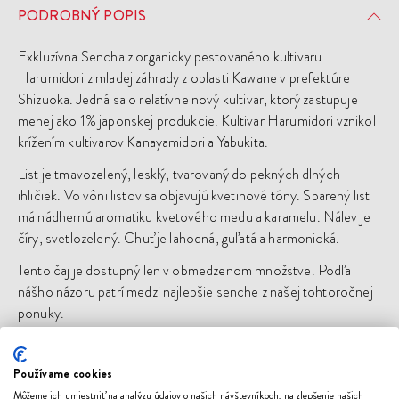
PODROBNÝ POPIS
Exkluzívna Sencha z organicky pestovaného kultivaru
Harumidori z mladej záhrady z oblasti Kawane v prefektúre
Shizuoka. Jedná sa o relatívne nový kultivar, ktorý zastupuje
menej ako 1% japonskej produkcie. Kultivar Harumidori vznikol
krížením kultivarov Kanayamidori a Yabukita.
List je tmavozelený, lesklý, tvarovaný do pekných dlhých
ihličiek. Vo vôni listov sa objavujú kvetinové tóny. Sparený list
má nádhernú aromatiku kvetového medu a karamelu. Nálev je
číry, svetlozelený. Chuť je lahodná, guľatá a harmonická.
Tento čaj je dostupný len v obmedzenom množstve. Podľa
nášho názoru patrí medzi najlepšie senche z našej tohtoročnej
ponuky.
Používame cookies
PRÍPRAVA ČAJU
Môžeme ich umiestniť na analýzu údajov o našich návštevníkoch, na zlepšenie našich