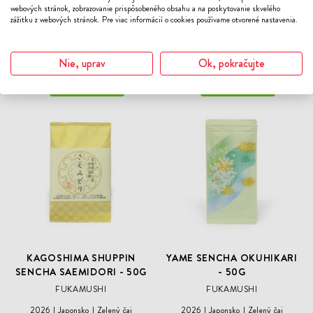
webových stránok, zobrazovanie prispôsobeného obsahu a na poskytovanie skvelého
zážitku z webových stránok. Pre viac informácií o cookies používame otvorené nastavenia.
Mohlo by sa vám páčiť
Nie, uprav
Ok, pokračujte
Čerstvý zber
Čerstvý zber
ODOBER
ODO
DO
DO
ZOZNAMU
ZOZN
ŽELANÍ
ŽELA
KAGOSHIMA SHUPPIN
YAME SENCHA OKUHIKARI
SENCHA SAEMIDORI - 50G
- 50G
FUKAMUSHI
FUKAMUSHI
2026
Japonsko
Zelený čaj
2026
Japonsko
Zelený čaj