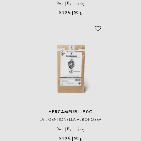
Peru
Bylinný čaj
5.50 €
50 g
ODOBER
DO
ZOZNAMU
ŽELANÍ
HERCAMPURI - 50G
LAT. GENTIONELLA ALBOROSEA
Peru
Bylinný čaj
5.50 €
50 g