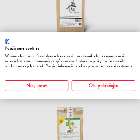
Používame cookies
MANAYUPA - 50G
Môžeme ich umiestniť na analýzu údajov o našich návštevníkoch, na zlepšenie našich
LAT. DESMODIUM ASCENDENS
webových stránok, zobrazovanie prispôsobeného obsahu a na poskytovanie skvelého
zážitku z webových stránok. Pre viac informácií o cookies používame otvorené nastavenia.
Peru
Bylinný čaj
5.50 €
50 g
Nie, uprav
Ok, pokračujte
ODOBER
DO
ZOZNAMU
ŽELANÍ