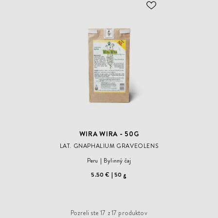
ODOBER
DO
ZOZNAMU
ŽELANÍ
WIRA WIRA - 50G
LAT. GNAPHALIUM GRAVEOLENS
Peru
Bylinný čaj
5.50 €
50 g
Pozreli ste
17
z
17
produktov