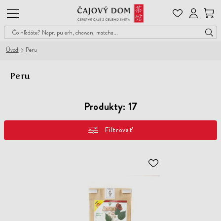
Čajový
Dom
Úvod
Peru
Peru
Produkty:
17
Filtrovať
ODOBER
DO
ZOZNAMU
ŽELANÍ