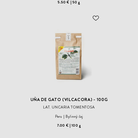
5.50 €
50 g
ODOBER
DO
ZOZNAMU
ŽELANÍ
UŇA DE GATO (VILCACORA) - 100G
LAT. UNCARIA TOMENTOSA
Peru
Bylinný čaj
7.00 €
100 g