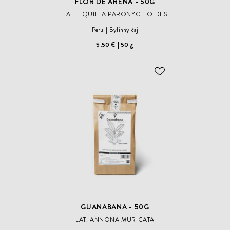
FLOR DE ARENA - 50G
LAT. TIQUILLA PARONYCHIOIDES
Peru
Bylinný čaj
5.50 €
50 g
ODOBER
DO
ZOZNAMU
ŽELANÍ
GUANABANA - 50G
LAT. ANNONA MURICATA