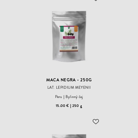
ODOBER
DO
ZOZNAMU
ŽELANÍ
MACA NEGRA - 250G
LAT. LEPIDIUM MEYENII
Peru
Bylinný čaj
15.00 €
250 g
ODOBER
DO
ZOZNAMU