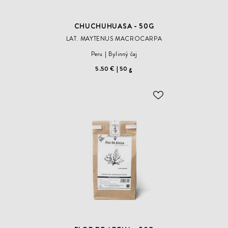
CHUCHUHUASA - 50G
LAT. MAYTENUS MACROCARPA
Peru
Bylinný čaj
5.50 €
50 g
ODOBER
DO
ZOZNAMU
ŽELANÍ