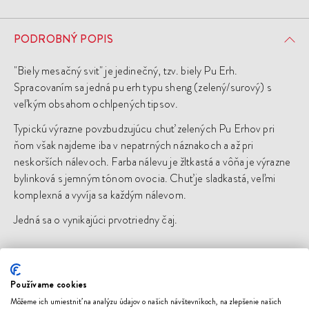
PODROBNÝ POPIS
"Biely mesačný svit" je jedinečný, tzv. biely Pu Erh.
Spracovaním sa jedná pu erh typu sheng (zelený/surový) s
veľkým obsahom ochlpených tipsov.
Typickú výrazne povzbudzujúcu chuť zelených Pu Erhov pri
ňom však najdeme iba v nepatrných náznakoch a až pri
neskorších nálevoch. Farba nálevu je žltkastá a vôňa je výrazne
bylinková s jemným tónom ovocia. Chuť je sladkastá, veľmi
komplexná a vyvíja sa každým nálevom.
Jedná sa o vynikajúci prvotriedny čaj.
PRÍPRAVA ČAJU
Používame cookies
Môžeme ich umiestniť na analýzu údajov o našich návštevníkoch, na zlepšenie našich