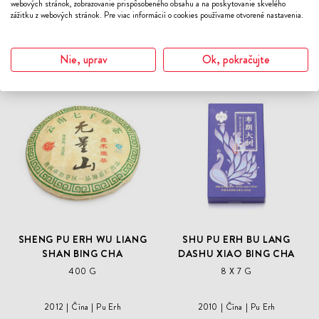
webových stránok, zobrazovanie prispôsobeného obsahu a na poskytovanie skvelého
zážitku z webových stránok. Pre viac informácií o cookies používame otvorené nastavenia.
Mohlo by sa vám páčiť
Nie, uprav
Ok, pokračujte
ODOBER
ODO
DO
DO
ZOZNAMU
ZOZN
ŽELANÍ
ŽELA
SHENG PU ERH WU LIANG
SHU PU ERH BU LANG
SHAN BING CHA
DASHU XIAO BING CHA
400 G
8 X 7 G
2012
Čína
Pu Erh
2010
Čína
Pu Erh