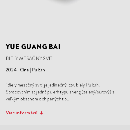
YUE GUANG BAI
BIELY MESAČNÝ SVIT
2024
Čína
Pu Erh
"Biely mesačný svit" je jedinečný, tzv. biely Pu Erh.
Spracovaním sa jedná pu erh typu sheng (zelený/surový) s
veľkým obsahom ochlpených tip...
Viac informácií