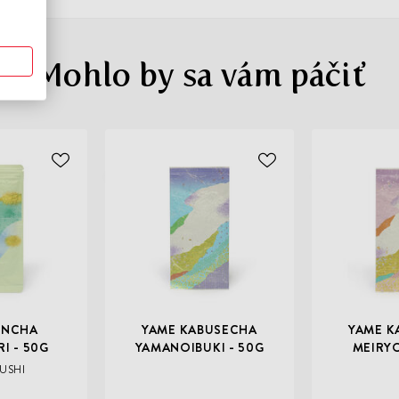
Mohlo by sa vám páčiť
ODOBER
ODOBER
Čerstvý zber
Čerstvý zber
DO
DO
ZOZNAMU
ZOZNAMU
ŽELANÍ
ŽELANÍ
ENCHA
YAME KABUSECHA
YAME K
I - 50G
YAMANOIBUKI - 50G
MEIRYO
USHI