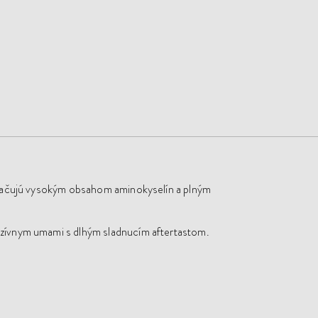
yznačujú vysokým obsahom aminokyselín a plným
nzívnym umami s dlhým sladnucím aftertastom.