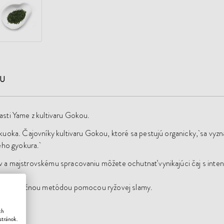
JU
sti Yame z kultivaru Gokou.
ukuoka. Čajovníky kultivaru Gokou, ktoré sa pestujú organicky, sa v
vého gyokura.
 a majstrovskému spracovaniu môžete ochutnať vynikajúci čaj s inte
nené tradičnou metódou pomocou ryžovej slamy.
ch
stránok.