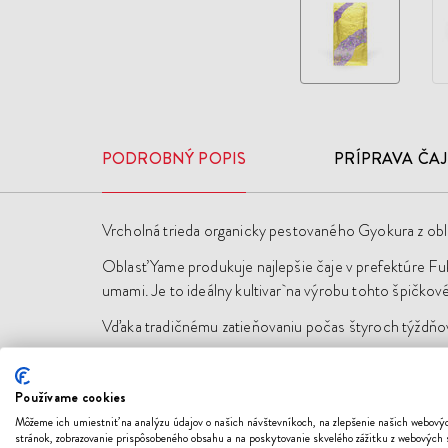
PODROBNÝ POPIS
PRÍPRAVA ČA
Vrcholná trieda organicky pestovaného Gyokura z obla
Oblasť Yame produkuje najlepšie čaje v prefektúre F
umami. Je to ideálny kultivar na výrobu tohto špičko
Vďaka tradičnému zatieňovaniu počas štyroch týždňov
Označenie "Hon" nesú japonské čaje, ktoré boli tie
Používame cookies
Tento čaj je dostupný v obmedzenom množstve.
Môžeme ich umiestniť na analýzu údajov o našich návštevníkoch, na zlepšenie našich webový
stránok, zobrazovanie prispôsobeného obsahu a na poskytovanie skvelého zážitku z webových 