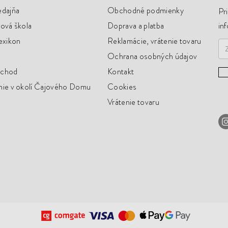
edajňa
Obchodné podmienky
Pr
ová škola
Doprava a platba
in
exikon
Reklamácie, vrátenie tovaru
Ochrana osobných údajov
bchod
Kontakt
nie v okolí Čajového Domu
Cookies
Vrátenie tovaru