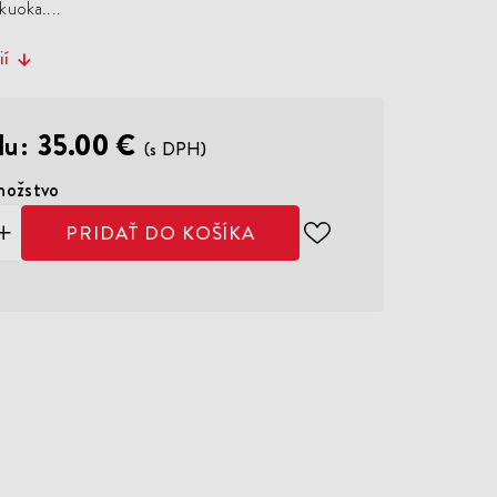
kuoka....
ií
lu:
35.00 €
(s DPH)
nožstvo
PRIDAŤ DO KOŠÍKA
ODOBER
DO
ZOZNAMU
ŽELANÍ