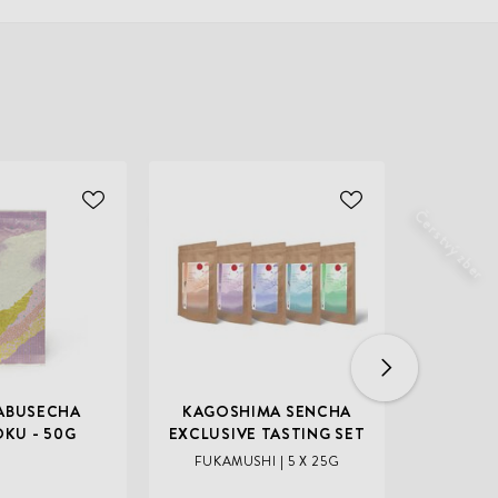
ODOBER
ODOBER
Čerstvý zber
Čerstvý zber
DO
DO
ZOZNAMU
ZOZNAMU
ŽELANÍ
ŽELANÍ
ABUSECHA
KAGOSHIMA SENCHA
KOIK
KU - 50G
EXCLUSIVE TASTING SET
MANPU
FUKAMUSHI | 5 X 25G
MARUK