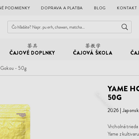
É PODMIENKY
DOPRAVA A PLATBA
BLOG
KONTAKT
ČAJOVÉ DOPLNKY
ČAJOVÁ ŠKOLA
ČA
 Gokou - 50g
YAME H
Čerstvý zber
50G
2026
Japonsk
Vrcholná trieda
Yame z kultivar