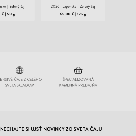
nsko
Zelený čaj
2026
Japonsko
Zelený čaj
2025
J
0 €
50 g
65.00 €
125 g
36
ERSTVÉ ČAJE Z CELÉHO
ŠPECIALIZOVANÁ
SVETA SKLADOM
KAMENNÁ PREDAJŇA
NECHAJTE SI UJSŤ NOVINKY ZO SVETA ČAJU