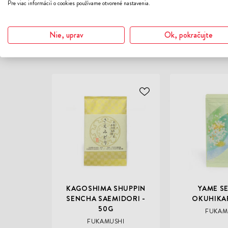
Pre viac informácií o cookies používame otvorené nastavenia.
Nie, uprav
Ok, pokračujte
ODOBER
Čerstvý zber
DO
ZOZNAMU
ŽELANÍ
KAGOSHIMA SHUPPIN
YAME S
SENCHA SAEMIDORI -
OKUHIKAR
50G
FUKAM
FUKAMUSHI