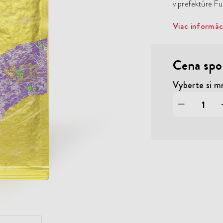
v prefektúre Fu
Viac informác
Cena spo
Vyberte si m