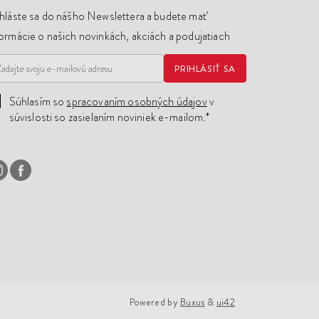
ihláste sa do nášho Newslettera a budete mať
formácie o našich novinkách, akciách a podujatiach
PRIHLÁSIŤ SA
Súhlasím so
spracovaním osobných údajov
v
súvislosti so zasielaním noviniek e-mailom.*
Powered by
Buxus
&
ui42