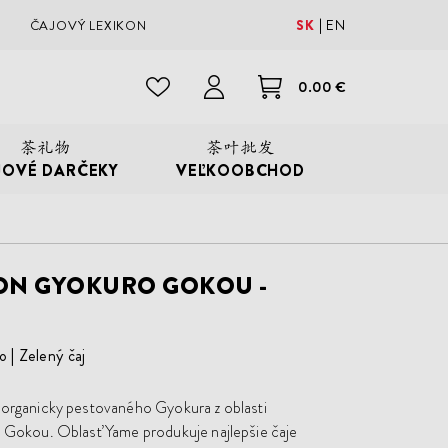
SK
EN
ČAJOVÝ LEXIKON
0.00 €
JOVÉ DARČEKY
VEĽKOOBCHOD
ON GYOKURO GOKOU -
o
Zelený čaj
 organicky pestovaného Gyokura z oblasti
u Gokou. Oblasť Yame produkuje najlepšie čaje