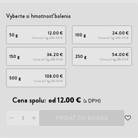
Vyberte si hmotnosť balenia
12.00 €
24.00 €
50 g
100 g
Cena za 1 kg
240.00 €
Cena za 1 kg
240.00 €
34.20 €
54.00 €
150 g
250 g
Cena za 1 kg
228.00 €
Cena za 1 kg
216.00 €
108.00 €
500 g
Cena za 1 kg
216.00 €
Cena spolu:
od 12.00 €
(s DPH)
PRIDAŤ DO KOŠÍKA
ODO
DO
ZOZ
ŽEL