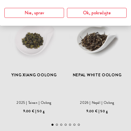
Čerstvý zber
ODOBER
ODO
DO
DO
Nie, uprav
Ok, pokračujte
ZOZNAMU
ZOZN
ŽELANÍ
ŽELA
YING XIANG OOLONG
NEPAL WHITE OOLONG
2025
Taiwan
Oolong
2026
Nepál
Oolong
9.00 €
50 g
9.00 €
50 g