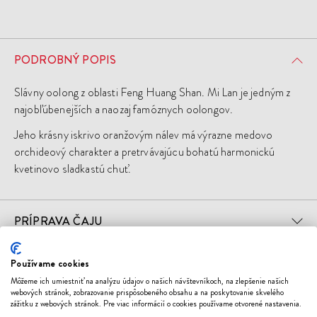
PODROBNÝ POPIS
Slávny oolong z oblasti Feng Huang Shan. Mi Lan je jedným z
najobľúbenejších a naozaj famóznych oolongov.
Jeho krásny iskrivo oranžovým nálev má výrazne medovo
orchideový charakter a pretrvávajúcu bohatú harmonickú
kvetinovo sladkastú chuť.
PRÍPRAVA ČAJU
Používame cookies
Mohlo by sa vám páčiť
Môžeme ich umiestniť na analýzu údajov o našich návštevníkoch, na zlepšenie našich
webových stránok, zobrazovanie prispôsobeného obsahu a na poskytovanie skvelého
zážitku z webových stránok. Pre viac informácií o cookies používame otvorené nastavenia.