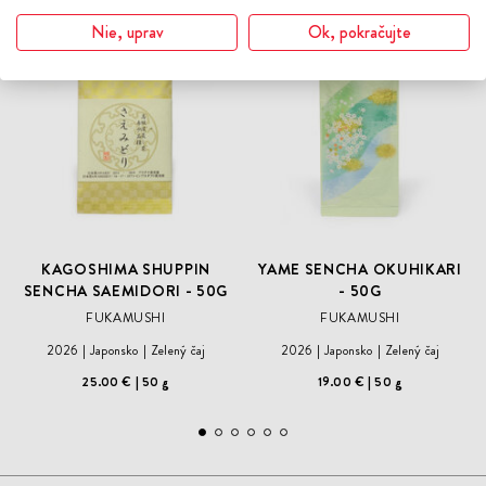
Čerstvý zber
Čerstvý zber
ODOBER
ODO
Nie, uprav
Ok, pokračujte
DO
DO
ZOZNAMU
ZOZN
ŽELANÍ
ŽELA
KAGOSHIMA SHUPPIN
YAME SENCHA OKUHIKARI
SENCHA SAEMIDORI - 50G
- 50G
FUKAMUSHI
FUKAMUSHI
2026
Japonsko
Zelený čaj
2026
Japonsko
Zelený čaj
25.00 €
50 g
19.00 €
50 g