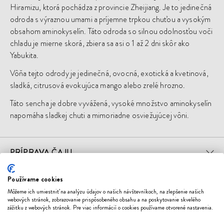
Hiramizu, ktorá pochádza z provincie Zheijiang. Je to jedinečná
odroda s výraznou umami a príjemne trpkou chuťou a vysokým
obsahom aminokyselín. Táto odroda so silnou odolnosťou voči
chladu je mierne skorá, zbiera sa asi o 1 až 2 dni skôr ako
Yabukita.
Vôňa tejto odrody je jedinečná, ovocná, exotická a kvetinová,
sladká, citrusová evokujúca mango alebo zrelé hrozno.
Táto sencha je dobre vyvážená, vysoké množstvo aminokyselín
napomáha sladkej chuti a mimoriadne osviežujúcej vôni.
PRÍPRAVA ČAJU
Používame cookies
Môžeme ich umiestniť na analýzu údajov o našich návštevníkoch, na zlepšenie našich
Mohlo by sa vám páčiť
webových stránok, zobrazovanie prispôsobeného obsahu a na poskytovanie skvelého
zážitku z webových stránok. Pre viac informácií o cookies používame otvorené nastavenia.