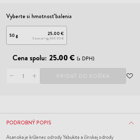
Vyberte si hmotnosť balenia
25.00 €
50 g
Cena za 1 kg
500.00 €
Cena spolu:
25.00 €
(s DPH)
PRIDAŤ DO KOŠÍKA
ODO
DO
ZOZ
ŽEL
PODROBNÝ POPIS
Asanoka je kríženec odrody Yabukita a čínskej odrody