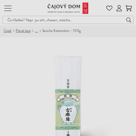
Čajový
Dom
Úvod
Pravé čaje
Sencha Kotomidori - 100g