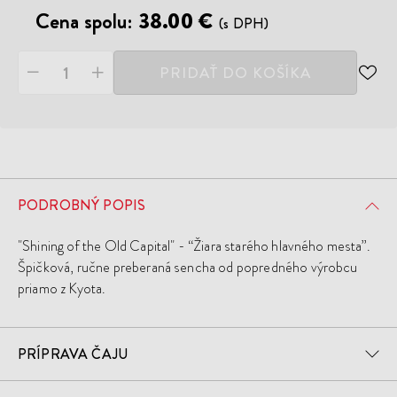
Cena spolu:
38.00 €
(s DPH)
PRIDAŤ DO KOŠÍKA
ODO
DO
ZOZ
ŽEL
PODROBNÝ POPIS
"Shining of the Old Capital" - “Žiara starého hlavného mesta”.
Špičková, ručne preberaná sencha od popredného výrobcu
priamo z Kyota.
PRÍPRAVA ČAJU