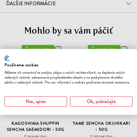
ĎALŠIE INFORMÁCIE
Mohlo by sa vám páčiť
Čerstvý zber
Čerstvý zber
ODOBER
ODO
DO
DO
ZOZNAMU
ZOZN
Používame cookies
ŽELANÍ
ŽELA
Môžeme ich umiestniť na analýzu údajov o našich návštevníkoch, na zlepšenie našich
webových stránok, zobrazovanie prispôsobeného obsahu a na poskytovanie skvelého
zážitku z webových stránok. Pre viac informácií o cookies používame otvorené nastavenia.
Nie, uprav
Ok, pokračujte
KAGOSHIMA SHUPPIN
YAME SENCHA OKUHIKARI
SENCHA SAEMIDORI - 50G
- 50G