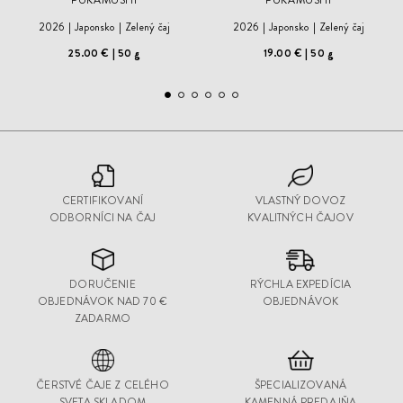
FUKAMUSHI
FUKAMUSHI
2026
Japonsko
Zelený čaj
2026
Japonsko
Zelený čaj
25.00 €
50 g
19.00 €
50 g
CERTIFIKOVANÍ
VLASTNÝ DOVOZ
ODBORNÍCI NA ČAJ
KVALITNÝCH ČAJOV
DORUČENIE
RÝCHLA EXPEDÍCIA
OBJEDNÁVOK NAD 70 €
OBJEDNÁVOK
ZADARMO
ČERSTVÉ ČAJE Z CELÉHO
ŠPECIALIZOVANÁ
SVETA SKLADOM
KAMENNÁ PREDAJŇA