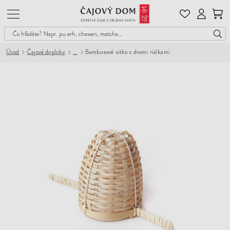
Čajový
Dom
Úvod
Čajové doplnky
Bambusové sitko s dvomi rúčkami