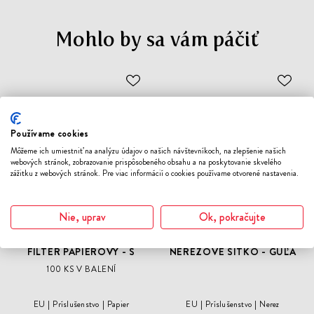
Mohlo by sa vám páčiť
ODOBER
ODO
DO
DO
ZOZNAMU
ZOZN
ŽELANÍ
ŽELA
Používame cookies
Môžeme ich umiestniť na analýzu údajov o našich návštevníkoch, na zlepšenie našich
webových stránok, zobrazovanie prispôsobeného obsahu a na poskytovanie skvelého
zážitku z webových stránok. Pre viac informácií o cookies používame otvorené nastavenia.
Nie, uprav
Ok, pokračujte
FILTER PAPIEROVÝ - S
NEREZOVÉ SITKO - GUĽA
100 KS V BALENÍ
EU
Príslušenstvo
Papier
EU
Príslušenstvo
Nerez