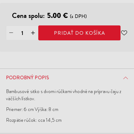
Cena spolu:
5.00 €
(s DPH)
PRIDAŤ DO KOŠÍKA
ODO
DO
ZOZ
ŽEL
PODROBNÝ POPIS
Bambusové sitko s dvomi rúčkami vhodné na prípravu čaju z
väčších lístkov.
Priemer: 6 cm Výška: 8 cm
Rozpätie rúčok: cca 14,5 cm