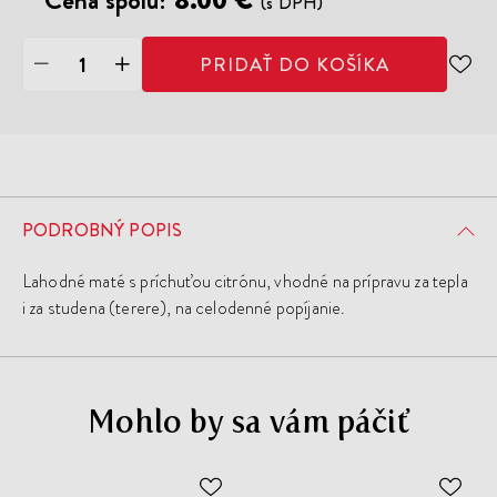
Cena spolu:
8.00 €
(s DPH)
PRIDAŤ DO KOŠÍKA
ODO
DO
ZOZ
ŽEL
PODROBNÝ POPIS
Lahodné maté s príchuťou citrónu, vhodné na prípravu za tepla
i za studena (terere), na celodenné popíjanie.
Mohlo by sa vám páčiť
ODOBER
ODO