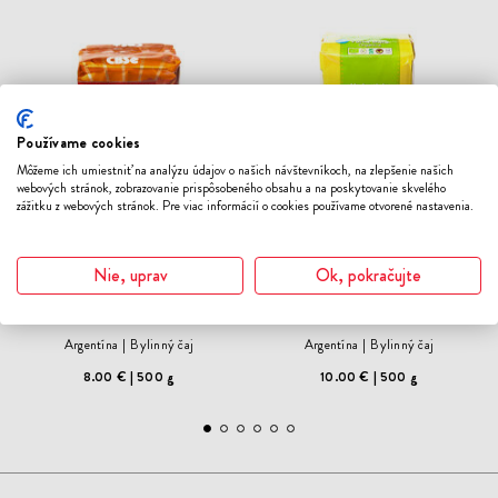
DO
DO
ZOZNAMU
ZOZN
ŽELANÍ
ŽELA
Používame cookies
Môžeme ich umiestniť na analýzu údajov o našich návštevníkoch, na zlepšenie našich
webových stránok, zobrazovanie prispôsobeného obsahu a na poskytovanie skvelého
zážitku z webových stránok. Pre viac informácií o cookies používame otvorené nastavenia.
YERBA MATE - CBSE
YERBA MATE - KRAUS
Nie, uprav
Ok, pokračujte
ENERGIA - GUARANA
ORGANIC
500G - CON PALO
500G - CON PALO
Argentína
Bylinný čaj
Argentína
Bylinný čaj
8.00 €
500 g
10.00 €
500 g