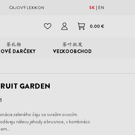
SK
EN
ČAJOVÝ LEXIKON
0.00 €
JOVÉ DARČEKY
VEĽKOOBCHOD
FRUIT GARDEN
j
inácia zeleného čaju so sviežim ovocím.
dávaju nálevu jahody a brusnice, v kombinácii
ern...