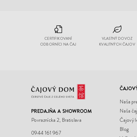
CERTIFIKOVANÍ
VLASTNÝ DOVOZ
ODBORNÍCI NA ČAJ
KVALITNÝCH ČAJOV
Čajový
ČAJOV
Dom
Naša pr
Naša čaj
PREDAJŇA A SHOWROOM
Povraznícka 2, Bratislava
Čajový l
Blog
0944 161 967