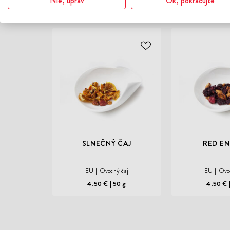
ODOBER
DO
ZOZNAMU
ŽELANÍ
SLNEČNÝ ČAJ
RED E
EU
Ovocný čaj
EU
Ovo
4.50 €
50 g
4.50 €