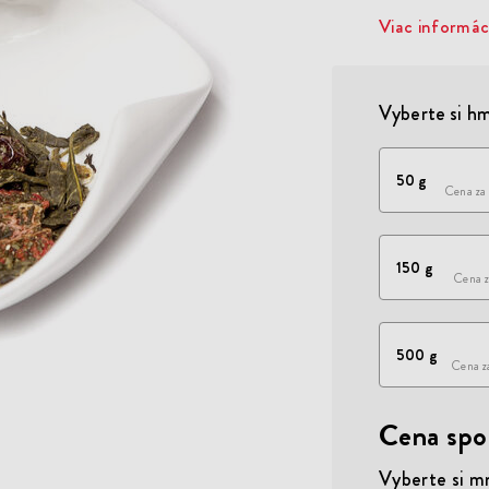
Viac informác
Vyberte si hm
50 g
Cena za 
150 g
Cena z
500 g
Cena z
Cena spo
Vyberte si m