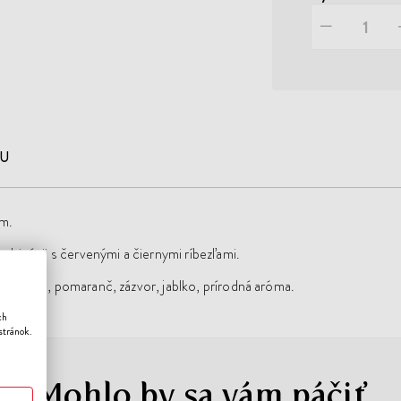
JU
ím.
mbinácii s červenými a čiernymi ríbezľami.
né ríbezle, pomaranč, zázvor, jablko, prírodná aróma.
ch
stránok.
Mohlo by sa vám páčiť