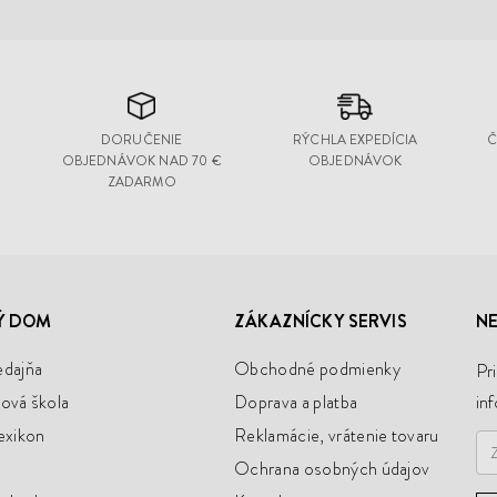
DORUČENIE
RÝCHLA EXPEDÍCIA
Č
OBJEDNÁVOK NAD 70 €
OBJEDNÁVOK
ZADARMO
Ý DOM
ZÁKAZNÍCKY SERVIS
NE
edajňa
Obchodné podmienky
Pr
ová škola
Doprava a platba
in
exikon
Reklamácie, vrátenie tovaru
Ochrana osobných údajov