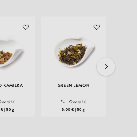
ODOBER
ODOBER
DO
DO
ZOZNAMU
ZOZNAMU
ŽELANÍ
ŽELANÍ
O KAMILKA
GREEN LEMON
RAKY
vocný čaj
EU
Ovocný čaj
EU
 €
50 g
5.00 €
50 g
4