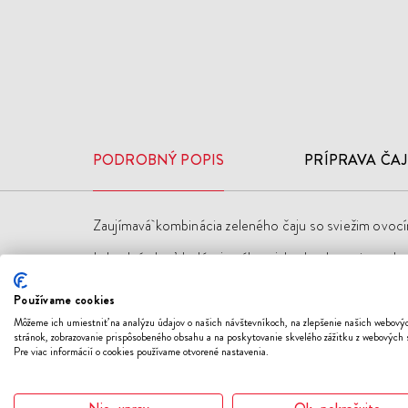
PODROBNÝ POPIS
PRÍPRAVA ČA
Zaujímavá kombinácia zeleného čaju so sviežim ovoc
Lahodnú chuť dodávaju nálevu jahody a brusnice, v ko
Zloženie: zelený čaj, jahody, brusnice, čierne a červe
Používame cookies
Môžeme ich umiestniť na analýzu údajov o našich návštevníkoch, na zlepšenie našich webový
stránok, zobrazovanie prispôsobeného obsahu a na poskytovanie skvelého zážitku z webových 
Pre viac informácií o cookies používame otvorené nastavenia.
Nie, uprav
Ok, pokračujte