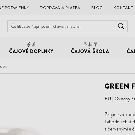
É PODMIENKY
DOPRAVA A PLATBA
BLOG
KONTAKT
ČAJOVÉ DOPLNKY
ČAJOVÁ ŠKOLA
ČA
rden
GREEN 
EU
Ovocný ča
Zaujímavá komb
Lahodnú chuť do
s červenými a či