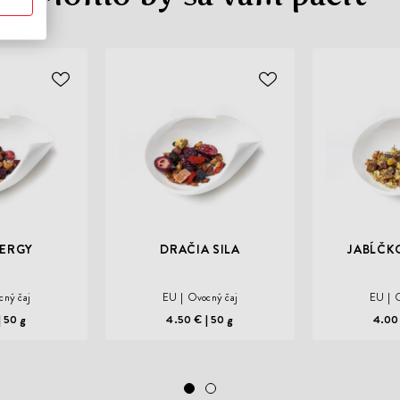
ODOBER
ODOBER
DO
DO
ZOZNAMU
ZOZNAMU
ŽELANÍ
ŽELANÍ
NERGY
DRAČIA SILA
JABĹČK
cný čaj
EU
Ovocný čaj
EU
O
50 g
4.50 €
50 g
4.00