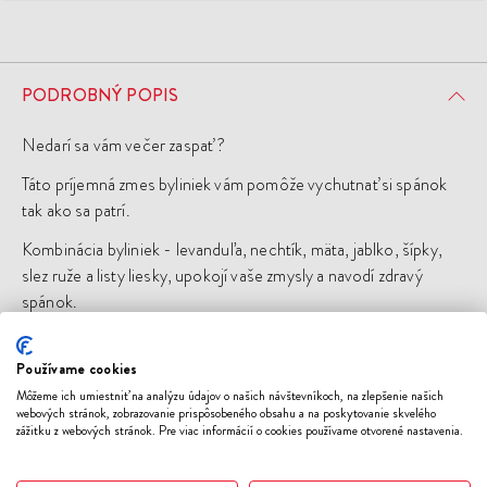
PODROBNÝ POPIS
Nedarí sa vám večer zaspať ?
Táto príjemná zmes byliniek vám pomôže vychutnať si spánok
tak ako sa patrí.
Kombinácia byliniek - levanduľa, nechtík, mäta, jablko, šípky,
slez ruže a listy liesky, upokojí vaše zmysly a navodí zdravý
spánok.
Používame cookies
Môžeme ich umiestniť na analýzu údajov o našich návštevníkoch, na zlepšenie našich
Mohlo by sa vám páčiť
webových stránok, zobrazovanie prispôsobeného obsahu a na poskytovanie skvelého
zážitku z webových stránok. Pre viac informácií o cookies používame otvorené nastavenia.
ODOBER
ODO