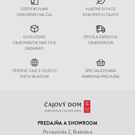
CERTIFIKOVANÍ
VLASTNÝ DOVOZ
ODBORNÍCI NA ČAJ
KVALITNÝCH ČAJOV
DORUČENIE
RÝCHLA EXPEDÍCIA
OBJEDNÁVOK NAD 70 €
OBJEDNÁVOK
ZADARMO
ČERSTVÉ ČAJE Z CELÉHO
ŠPECIALIZOVANÁ
SVETA SKLADOM
KAMENNÁ PREDAJŇA
Čajový
Dom
PREDAJŇA A SHOWROOM
Povraznícka 2, Bratislava