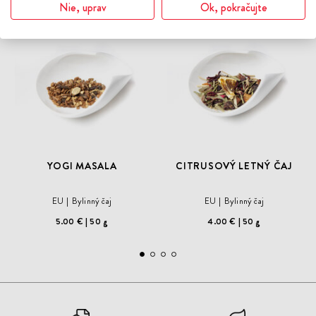
Nie, uprav
Ok, pokračujte
DO
DO
ZOZNAMU
ZOZN
ŽELANÍ
ŽELA
YOGI MASALA
CITRUSOVÝ LETNÝ ČAJ
EU
Bylinný čaj
EU
Bylinný čaj
5.00 €
50 g
4.00 €
50 g