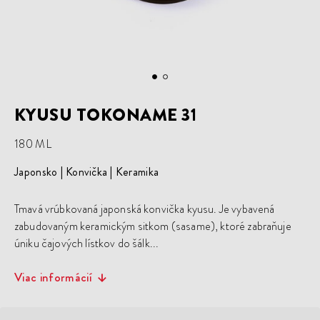
KYUSU TOKONAME 31
180 ML
Japonsko
Konvička
Keramika
Tmavá vrúbkovaná japonská konvička kyusu. Je vybavená
zabudovaným keramickým sitkom (sasame), ktoré zabraňuje
úniku čajových lístkov do šálk...
Viac informácií