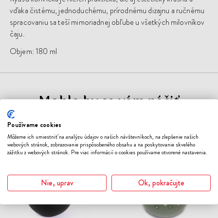
vďaka čistému, jednoduchému, prírodnému dizajnu a ručnému
spracovaniu sa teší mimoriadnej obľube u všetkých milovníkov
čaju.
Objem: 180 ml
Mohlo by sa vám páčiť
Používame cookies
Novinka
ODOBER
ODO
Môžeme ich umiestniť na analýzu údajov o našich návštevníkoch, na zlepšenie našich
DO
DO
webových stránok, zobrazovanie prispôsobeného obsahu a na poskytovanie skvelého
ZOZNAMU
ZOZN
zážitku z webových stránok. Pre viac informácií o cookies používame otvorené nastavenia.
ŽELANÍ
ŽELA
Nie, uprav
Ok, pokračujte