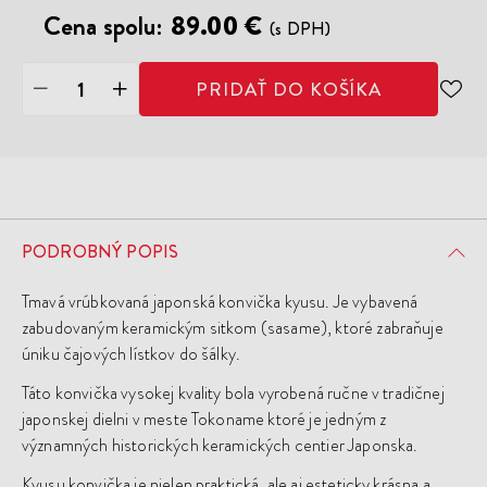
Cena spolu:
89.00 €
(s DPH)
PRIDAŤ DO KOŠÍKA
ODO
DO
ZOZ
ŽEL
PODROBNÝ POPIS
Tmavá vrúbkovaná japonská konvička kyusu. Je vybavená
zabudovaným keramickým sitkom (sasame), ktoré zabraňuje
úniku čajových lístkov do šálky.
Táto konvička vysokej kvality bola vyrobená ručne v tradičnej
japonskej dielni v meste Tokoname ktoré je jedným z
významných historických keramických centier Japonska.
Kyusu konvička je nielen praktická, ale aj esteticky krásna a