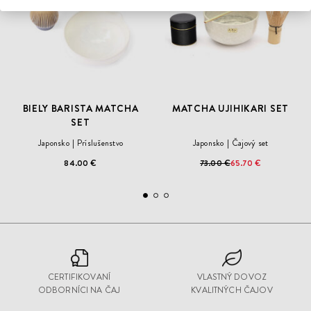
BIELY BARISTA MATCHA
MATCHA UJIHIKARI SET
SET
Japonsko
Príslušenstvo
Japonsko
Čajový set
84.00 €
73.00 €
65.70 €
CERTIFIKOVANÍ
VLASTNÝ DOVOZ
ODBORNÍCI NA ČAJ
KVALITNÝCH ČAJOV