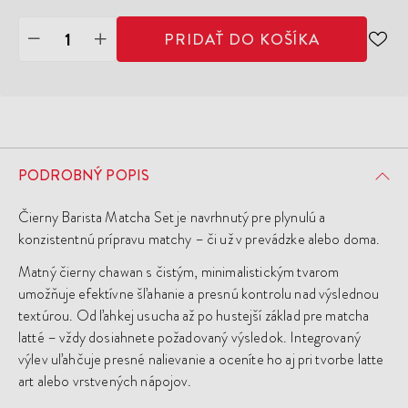
PRIDAŤ DO KOŠÍKA
ODO
DO
ZOZ
ŽEL
PODROBNÝ POPIS
Čierny Barista Matcha Set je navrhnutý pre plynulú a
konzistentnú prípravu matchy – či už v prevádzke alebo doma.
Matný čierny chawan s čistým, minimalistickým tvarom
umožňuje efektívne šľahanie a presnú kontrolu nad výslednou
textúrou. Od ľahkej usucha až po hustejší základ pre matcha
latté – vždy dosiahnete požadovaný výsledok. Integrovaný
výlev uľahčuje presné nalievanie a oceníte ho aj pri tvorbe latte
art alebo vrstvených nápojov.