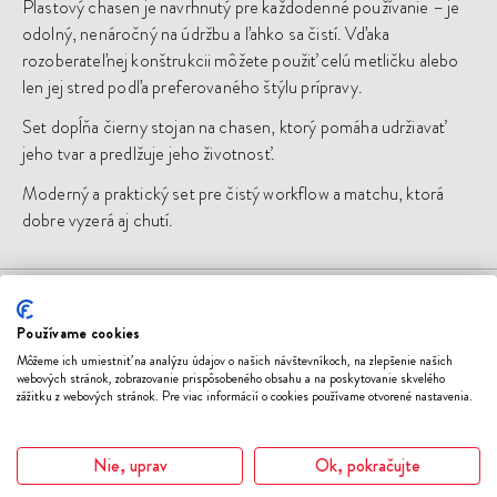
Plastový chasen je navrhnutý pre každodenné používanie – je
odolný, nenáročný na údržbu a ľahko sa čistí. Vďaka
rozoberateľnej konštrukcii môžete použiť celú metličku alebo
len jej stred podľa preferovaného štýlu prípravy.
Set dopĺňa čierny stojan na chasen, ktorý pomáha udržiavať
jeho tvar a predlžuje jeho životnosť.
Moderný a praktický set pre čistý workflow a matchu, ktorá
dobre vyzerá aj chutí.
Mohlo by sa vám páčiť
Používame cookies
Môžeme ich umiestniť na analýzu údajov o našich návštevníkoch, na zlepšenie našich
webových stránok, zobrazovanie prispôsobeného obsahu a na poskytovanie skvelého
zážitku z webových stránok. Pre viac informácií o cookies používame otvorené nastavenia.
Novinka
Zľava 10%
ODOBER
ODO
DO
DO
ZOZNAMU
ZOZN
Nie, uprav
Ok, pokračujte
ŽELANÍ
ŽELA